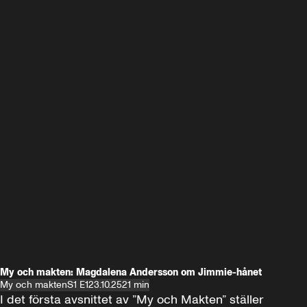
My och makten: Magdalena Andersson om Jimmie-hånet
My och makten
S1 E1
23.10.25
21 min
I det första avsnittet av ”My och Makten” ställer 