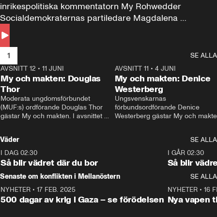
inrikespolitiska kommentatorn My Rohwedder 
Socialdemokraternas partiledare Magdalena 
Andersson till svars.
1
SE ALLA
AVSNITT 12
•
11 JUNI
26:27
AVSNITT 11
•
4 JUNI
2
My och makten: Douglas
My och makten: Denice
Thor
Westerberg
Moderata ungdomsförbundet 
Ungsvenskarnas 
(MUF:s) ordförande Douglas Thor 
förbundsordförande Denice 
gästar My och makten. I avsnittet 
Westerberg gästar My och makten.
diskuteras tonårsutvisningarna och 
avsnittet diskuteras migrationsfrå
hur Moderaterna ska locka väljare till 
och hur SD ska locka kvinnliga 
Väder
SE ALLA
valet i höst. 
väljare. 
I DAG 02:30
1:06
I GÅR 02:30
Så blir vädret där du bor
Så blir vädr
Senaste om konflikten i Mellanöstern
SE ALLA
NYHETER
•
17 FEB. 2025
0:45
NYHETER
•
16 F
500 dagar av krig i Gaza – se förödelsen
Nya vapen ti