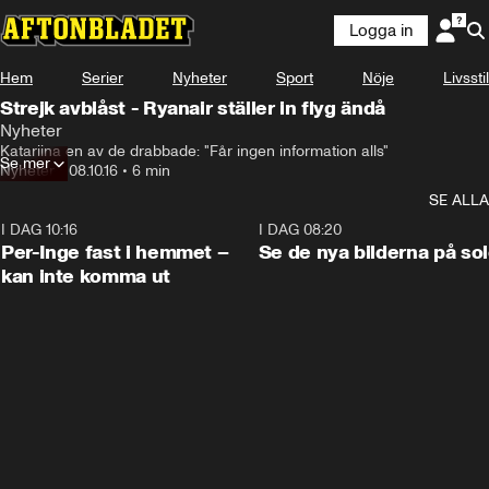
Logga in
Hem
Serier
Nyheter
Sport
Nöje
Livsstil
Strejk avblåst - Ryanair ställer in flyg ändå
Nyheter
Katariina en av de drabbade: "Får ingen information alls"
Se mer
Nyheter
•
08.10.16
•
6 min
SE ALLA
I DAG 10:16
1:26
I DAG 08:20
Per-Inge fast i hemmet –
Se de nya bilderna på so
kan inte komma ut