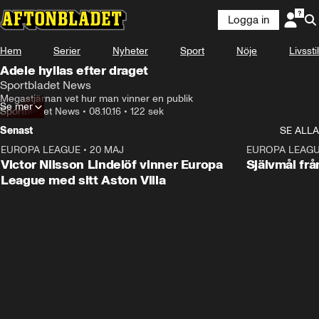
Logga in
Hem
Serier
Nyheter
Sport
Nöje
Livsstil
Adele hyllas efter draget
Sportbladet News
Megastjärnan vet hur man vinner en publik
Se mer
Sportbladet News
•
08.10.16
•
122 sek
Senast
SE ALLA
EUROPA LEAGUE
•
20 MAJ
1:32
EUROPA LEAG
Victor Nilsson Lindelöf vinner Europa
Självmål frå
League med sitt Aston Villa