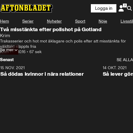
Logga in
Hem
Serier
Nyheter
Sport
Nöje
Livsstil
Två misstänkta efter polishot på Gotland
Krim
Trakasserier och hot mot åklagare och polis efter att misstänkta för 
våldtäkt släppts fria
Se mer
Krim
•
09.10.16
•
67 sek
Senast
SE ALLA
15 NOV. 2021
3:28
14 OKT. 2021
Så dödas kvinnor i nära relationer
Så lever gö