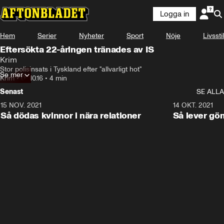
Logga in
Hem
Serier
Nyheter
Sport
Nöje
Livsstil
Eftersökta 22-åringen tränades av IS
Krim
Stor polisinsats i Tyskland efter "allvarligt hot"
Se mer
Krim
•
09.10.16
•
4 min
Senast
SE ALLA
15 NOV. 2021
3:28
14 OKT. 2021
Så dödas kvinnor i nära relationer
Så lever gö