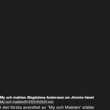
My och makten: Magdalena Andersson om Jimmie-hånet
My och makten
S1 E1
23.10.25
21 min
I det första avsnittet av ”My och Makten” ställer 