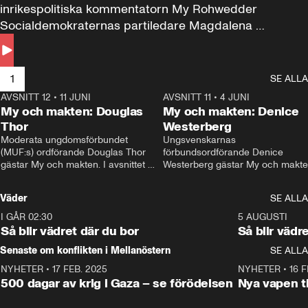
inrikespolitiska kommentatorn My Rohwedder 
Socialdemokraternas partiledare Magdalena 
Andersson till svars.
1
SE ALLA
AVSNITT 12
•
11 JUNI
26:27
AVSNITT 11
•
4 JUNI
2
My och makten: Douglas
My och makten: Denice
Thor
Westerberg
Moderata ungdomsförbundet 
Ungsvenskarnas 
(MUF:s) ordförande Douglas Thor 
förbundsordförande Denice 
gästar My och makten. I avsnittet 
Westerberg gästar My och makten.
diskuteras tonårsutvisningarna och 
avsnittet diskuteras migrationsfrå
hur Moderaterna ska locka väljare till 
och hur SD ska locka kvinnliga 
Väder
SE ALLA
valet i höst. 
väljare. 
I GÅR 02:30
1:06
5 AUGUSTI
Så blir vädret där du bor
Så blir vädr
Senaste om konflikten i Mellanöstern
SE ALLA
NYHETER
•
17 FEB. 2025
0:45
NYHETER
•
16 F
500 dagar av krig i Gaza – se förödelsen
Nya vapen ti