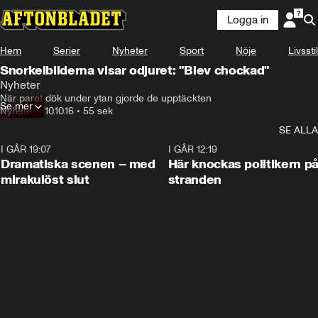
Logga in
Hem
Serier
Nyheter
Sport
Nöje
Livsstil
Snorkelbilderna visar odjuret: "Blev chockad"
Nyheter
När paret dök under ytan gjorde de upptäckten
Se mer
Nyheter
•
10.10.16
•
55 sek
SE ALLA
I GÅR 19:07
0:42
I GÅR 12:19
Dramatiska scenen – med
Här knockas politikern p
mirakulöst slut
stranden