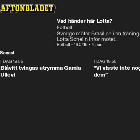
Vad händer här Lotta?
Fotboll
Sverige möter Brasilien i en träni
Lotta Schelin inför mötet.
Fotboll
•
18.07.16
•
4 min
Senast
I DAG 19:55
0:29
I DAG 19:55
Blåvitt tvingas utrymma Gamla
”Vi visste inte n
Ullevi
dem”