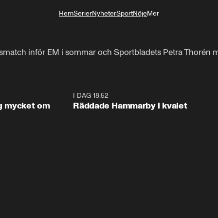
Hem
Serier
Nyheter
Sport
Nöje
Mer
Livsstil
ngsmatch inför EM i sommar och Sportbladets Petra Thorén mö
1:56
I DAG 18:52
2:1
og mycket om
Räddade Hammarby i kvalet