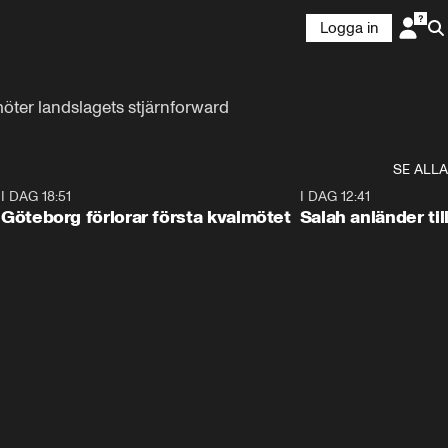
Logga in
ter landslagets stjärnforward 
SE ALLA
7
I DAG 18:51
2:17
I DAG 12:41
Göteborg förlorar första kvalmötet
Salah anländer ti