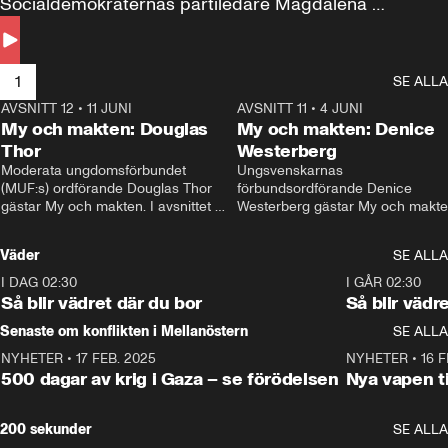
Socialdemokraternas partiledare Magdalena 
Andersson till svars.
1
SE ALLA
AVSNITT 12
•
11 JUNI
26:27
AVSNITT 11
•
4 JUNI
2
My och makten: Douglas
My och makten: Denice
Thor
Westerberg
Moderata ungdomsförbundet 
Ungsvenskarnas 
(MUF:s) ordförande Douglas Thor 
förbundsordförande Denice 
gästar My och makten. I avsnittet 
Westerberg gästar My och makten.
diskuteras tonårsutvisningarna och 
avsnittet diskuteras migrationsfrå
hur Moderaterna ska locka väljare till 
och hur SD ska locka kvinnliga 
Väder
SE ALLA
valet i höst. 
väljare. 
I DAG 02:30
1:06
I GÅR 02:30
Så blir vädret där du bor
Så blir vädr
Senaste om konflikten i Mellanöstern
SE ALLA
NYHETER
•
17 FEB. 2025
0:45
NYHETER
•
16 F
500 dagar av krig i Gaza – se förödelsen
Nya vapen ti
200 sekunder
SE ALLA