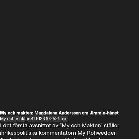
My och makten: Magdalena Andersson om Jimmie-hånet
My och makten
S1 E1
23.10.25
21 min
I det första avsnittet av ”My och Makten” ställer 
inrikespolitiska kommentatorn My Rohwedder 