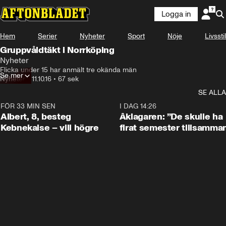
Logga in
Hem
Serier
Nyheter
Sport
Nöje
Livsstil
Gruppvåldtäkt i Norrköping
Nyheter
Flicka under 15 har anmält tre okända män
Se mer
Nyheter
•
11.10.16
•
67 sek
SE ALLA
FÖR 33 MIN SEN
0:54
I DAG 14:26
Albert, 8, besteg
Åklagaren: ”De skulle ha
Kebnekaise – vill högre
firat semester tillsamma