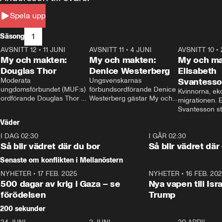
Spela upp
1
Säsong
AVSNITT 12
•
11 JUNI
26:27
AVSNITT 11
•
4 JUNI
23:40
AVSNITT 10
•
My och makten:
My och makten:
My och ma
Douglas Thor
Denice Westerberg
Elisabeth
Moderata 
Ungsvenskarnas 
Svantess
ungdomsförbundet (MUF:s) 
förbundsordförande Denice 
Kvinnorna, ek
ordförande Douglas Thor 
Westerberg gästar My och 
migrationen. E
gästar My och makten. I 
makten. I avsnittet 
Svantesson stäl
avsnittet diskuteras 
diskuteras migrationsfrågan 
när finansmini
Väder
tonårsutvisningarna och hur 
och hur SD ska locka 
Moderaterna ska locka 
kvinnliga väljare. 
I DAG 02:30
1:06
I GÅR 02:30
väljare till valet i höst. 
Så blir vädret där du bor
Så blir vädret där
Senaste om konflikten i Mellanöstern
NYHETER
•
17 FEB. 2025
0:45
NYHETER
•
16 FEB. 20
500 dagar av krig i Gaza – se
Nya vapen till Isr
förödelsen
Trump
200 sekunder