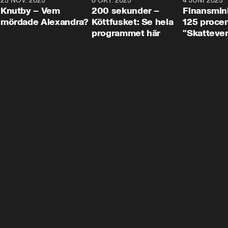
3
25 NOV. 2025
31:05
8 OKT. 2025
4:29
4 JUNI 2025
Knutby – Vem
200 sekunder –
Finansmin
mördade Alexandra?
Köttfusket: Se hela
125 procent
programmet här
"Skattever
viktig uppg