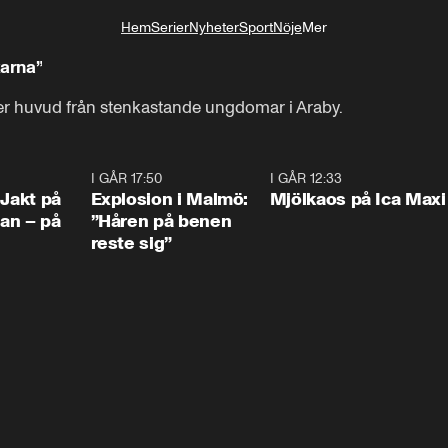
Hem
Serier
Nyheter
Sport
Nöje
Mer
Livsstil
arna”
över huvud från stenkastande ungdomar i Araby.
0:33
I GÅR 17:50
1:10
I GÅR 12:33
0:2
 Jakt på
Explosion i Malmö:
Mjölkaos på Ica Maxi
an – på
”Håren på benen
reste sig”