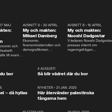
27 MAJ
3:51
AVSNITT 9
•
30 APRIL
24:00
AVSNITT 8
•
16 APRIL
25:1
kten:
My och makten:
My och makten:
Mikael Damberg
Nooshi Dadgostar
on
Ekonomin, 
V-ledaren Nooshi Dadgostar
finansministerrollen och 
pressas internt om 
onomin och 
demografikrisen. 
regeringsfrågan.

lisabeth 
Oppositionen ställs till svars 
I Aftonbladets 
ls till svars 
när Socialdemokraternas 
partiledarutfrågning ”My 
stern gästar 
Mikael Damberg gästar My 
och Makten” sätter hon ner 
My och Makten. 
och Makten. 
foten mot kritikerna:

1:06
4 AUGUSTI
1:0
– Vi ställer upp i val. Ska vi 
 du bor
Så blir vädret där du bor
vara med så sitter vi förstås 
25
1:22
NYHETER
•
21 JAN. 2025
0:5
ael – då hyllas
Här återvänder palestinska
fångarna hem