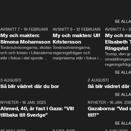
SE ALLA
7
AVSNITT 7
•
19 FEBRUARI
24:30
AVSNITT 6
•
12 FEBRUARI
27:30
AVSNITT 5
•
My och makten:
My och makten: Ulf
My och ma
Simona Mohamsson
Kristersson
Elisabeth
 
Tonårsutvisningarna, skolan 
Tonårsutvisningarna, 
Ringqvist
och och krisen i Liberalerna 
regeringsfrågan och 
Trump, den gr
står i fokus i det sjunde 
matpriserna står i fokus i 
omställningen
avsnittet av ”My och 
det sjätte avsnittet av ”My 
regeringsfråga
makten”. Se när 
och makten”. Se när 
centrum i det 
SE ALLA
Aftonbladets inrikespolitiska 
Aftonbladets inrikespolitiska 
avsnittet av ”
kommentator My 
kommentator My 
6
3 AUGUSTI
1:06
2 AUGUSTI
Makten”. Se nä
Rohwedder ställer 
Rohwedder ställer 
Så blir vädret där du bor
Så blir vädret där
Aftonbladets in
utbildnings- och 
statsminister Ulf Kristersson 
kommentator 
SE ALLA
integrationsminister Simona 
till svars.
Rohwedder stäl
Mohamsson till svars.
Centerpartiets
2
NYHETER
•
16 JAN. 2025
1:01
NYHETER
•
16 JAN. 20
Thand Ring till
Ahmed, 40, är fast i Gaza: ”Vill
Gazaborna: ”Vad s
tillbaka till Sverige”
till?”
SE ALLA