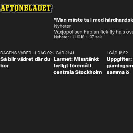
”Man måste ta i med hårdhandsk
Nyheter
Växjöpolisen Fabian fick fly hals 
Nyheter
•
11.10.16
•
107 sek
DAGENS VÄDER
•
I DAG 02:30
1:06
I GÅR 21:41
0:35
I GÅR 18:52
Så blir vädret där du
Larmet: Misstänkt
Uppgifter:
bor
farligt föremål i
gärningsm
centrala Stockholm
samma ö