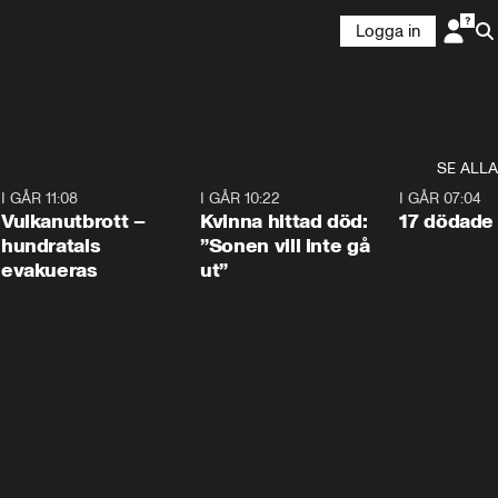
Logga in
SE ALLA
4
I GÅR 11:08
0:27
I GÅR 10:22
1:12
I GÅR 07:04
Vulkanutbrott –
Kvinna hittad död:
17 dödade 
hundratals
”Sonen vill inte gå
evakueras
ut”