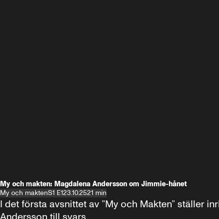
My och makten: Magdalena Andersson om Jimmie-hånet
My och makten
S1 E1
23.10.25
21 min
I det första avsnittet av ”My och Makten” ställe
Andersson till svars.