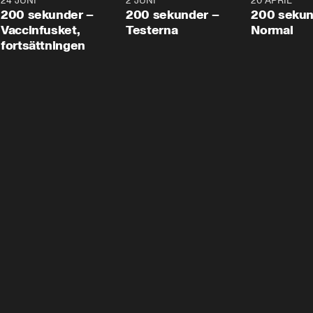
24 JUNI
5:00
2 JUNI
4:23
20 APRIL
200 sekunder –
200 sekunder –
200 sekun
Vaccinfusket,
Testerna
Normal
fortsättningen