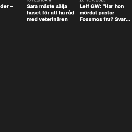
4:24
10 FEBRUARI
4:13
26 NOV. 2025
8:1
der –
Sara måste sälja
Leif GW: ”Har hon
huset för att ha råd
mördat pastor
med veterinären
Fossmos fru? Svar
nej.”