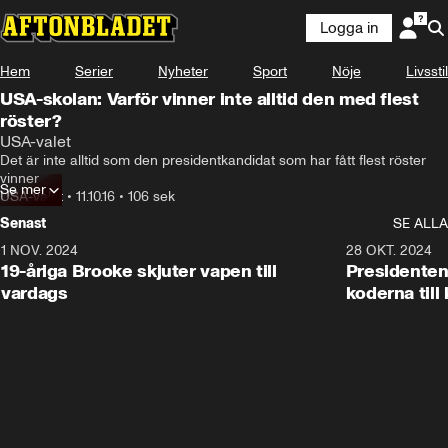
Logga in
Hem
Serier
Nyheter
Sport
Nöje
Livsstil
USA-skolan: Varför vinner inte alltid den med flest
röster?
USA-valet
Det är inte alltid som den presidentkandidat som har fått flest röster 
vinner
Se mer
USA-valet
•
11.10.16
•
106 sek
Senast
SE ALLA
1 NOV. 2024
1:10
28 OKT. 2024
19-åriga Brooke skjuter vapen till
Presidenten
vardags
koderna till