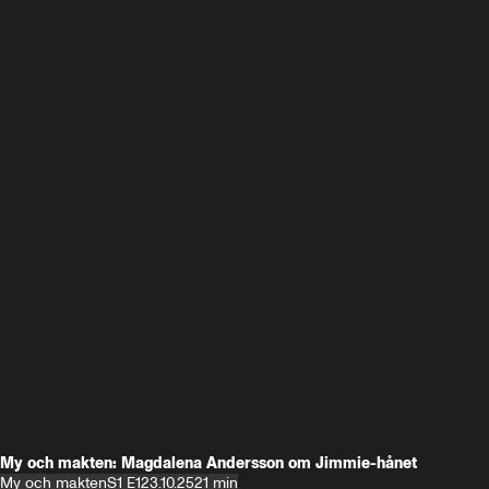
My och makten: Magdalena Andersson om Jimmie-hånet
My och makten
S1 E1
23.10.25
21 min