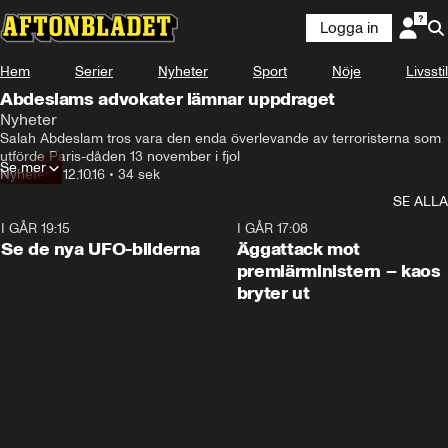
Logga in
Hem
Serier
Nyheter
Sport
Nöje
Livsstil
Abdeslams advokater lämnar uppdraget
Nyheter
Salah Abdeslam tros vara den enda överlevande av terroristerna som 
utförde Paris-dåden 13 november i fjol
Se mer
Nyheter
•
12.10.16
•
34 sek
SE ALLA
I GÅR 19:15
0:36
I GÅR 17:08
Se de nya UFO-bilderna
Äggattack mot
premiärministern – kaos
bryter ut