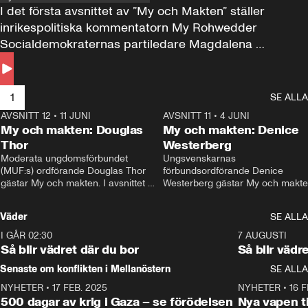
I det första avsnittet av ”My och Makten” ställer 
inrikespolitiska kommentatorn My Rohwedder 
Socialdemokraternas partiledare Magdalena 
Andersson till svars.
1
SE ALLA
AVSNITT 12
•
11 JUNI
26:27
AVSNITT 11
•
4 JUNI
2
My och makten: Douglas
My och makten: Denice
Thor
Westerberg
Moderata ungdomsförbundet 
Ungsvenskarnas 
(MUF:s) ordförande Douglas Thor 
förbundsordförande Denice 
gästar My och makten. I avsnittet 
Westerberg gästar My och makten.
diskuteras tonårsutvisningarna och 
avsnittet diskuteras migrationsfrå
hur Moderaterna ska locka väljare till 
och hur SD ska locka kvinnliga 
Väder
SE ALLA
valet i höst. 
väljare. 
I GÅR 02:30
1:06
7 AUGUSTI
Så blir vädret där du bor
Så blir vädr
Senaste om konflikten i Mellanöstern
SE ALLA
NYHETER
•
17 FEB. 2025
0:45
NYHETER
•
16 F
500 dagar av krig i Gaza – se förödelsen
Nya vapen ti