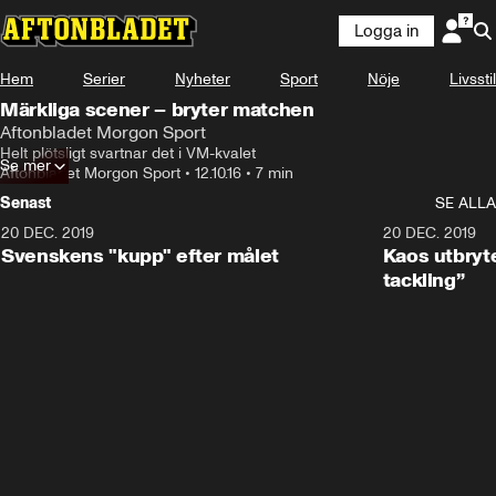
Logga in
Hem
Serier
Nyheter
Sport
Nöje
Livsstil
Märkliga scener – bryter matchen
Aftonbladet Morgon Sport
Helt plötsligt svartnar det i VM-kvalet
Se mer
Aftonbladet Morgon Sport
•
12.10.16
•
7 min
Senast
SE ALLA
20 DEC. 2019
0:44
20 DEC. 2019
Svenskens "kupp" efter målet
Kaos utbryte
tackling”