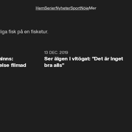
Hem
Serier
Nyheter
Sport
Nöje
Mer
Livsstil
a fisk på en fisketur.
13 DEC. 2019
minns:
Ser älgen i vitögat: ”Det är inget
else filmad
bra alls”