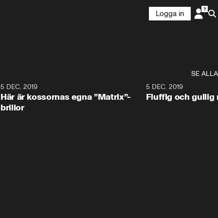
Logga in
SE ALLA
5 DEC. 2019
5 DEC. 2019
Här är kossornas egna ”Matrix”-
Fluffig och gulli
brillor