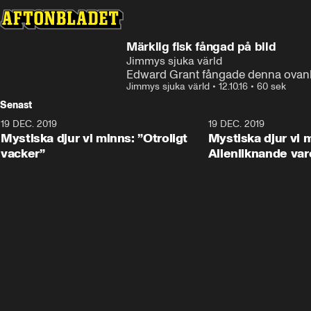
Märklig fisk fångad på bild
Jimmys sjuka värld
Edward Grant fångade denna ovanlig
Jimmys sjuka värld
•
12.10.16
•
60 sek
Senast
19 DEC. 2019
19 DEC. 2019
Mystiska djur vi minns: ”Otroligt
Mystiska djur vi 
vacker”
Alienliknande var