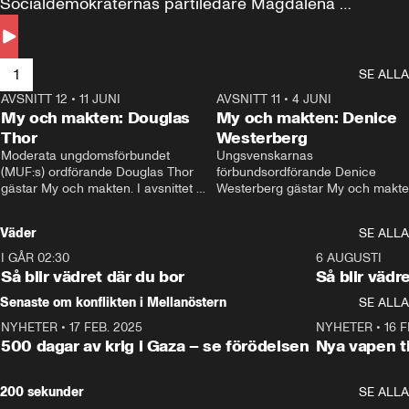
Socialdemokraternas partiledare Magdalena 
Andersson till svars.
1
SE ALLA
AVSNITT 12
•
11 JUNI
26:27
AVSNITT 11
•
4 JUNI
2
My och makten: Douglas
My och makten: Denice
Thor
Westerberg
Moderata ungdomsförbundet 
Ungsvenskarnas 
(MUF:s) ordförande Douglas Thor 
förbundsordförande Denice 
gästar My och makten. I avsnittet 
Westerberg gästar My och makten.
diskuteras tonårsutvisningarna och 
avsnittet diskuteras migrationsfrå
hur Moderaterna ska locka väljare till 
och hur SD ska locka kvinnliga 
Väder
SE ALLA
valet i höst. 
väljare. 
I GÅR 02:30
1:06
6 AUGUSTI
Så blir vädret där du bor
Så blir vädr
Senaste om konflikten i Mellanöstern
SE ALLA
NYHETER
•
17 FEB. 2025
0:45
NYHETER
•
16 F
500 dagar av krig i Gaza – se förödelsen
Nya vapen ti
200 sekunder
SE ALLA