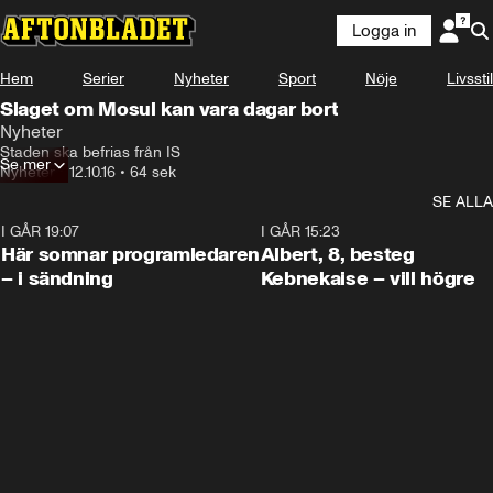
Logga in
Hem
Serier
Nyheter
Sport
Nöje
Livsstil
Slaget om Mosul kan vara dagar bort
Nyheter
Staden ska befrias från IS
Se mer
Nyheter
•
12.10.16
•
64 sek
SE ALLA
I GÅR 19:07
0:45
I GÅR 15:23
Här somnar programledaren
Albert, 8, besteg
– i sändning
Kebnekaise – vill högre