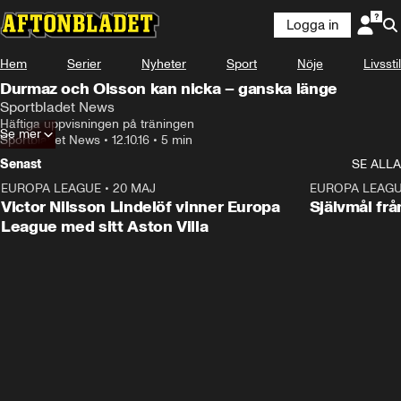
Logga in
Hem
Serier
Nyheter
Sport
Nöje
Livsstil
Durmaz och Olsson kan nicka – ganska länge
Sportbladet News
Häftiga uppvisningen på träningen
Se mer
Sportbladet News
•
12.10.16
•
5 min
Senast
SE ALLA
EUROPA LEAGUE
•
20 MAJ
1:32
EUROPA LEAG
Victor Nilsson Lindelöf vinner Europa
Självmål frå
League med sitt Aston Villa