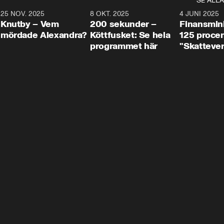
SE ALLA
3
25 NOV. 2025
31:05
8 OKT. 2025
4:29
4 JUNI 2025
Knutby – Vem
200 sekunder –
Finansmin
mördade Alexandra?
Köttfusket: Se hela
125 procent
programmet här
"Skattever
viktig uppg