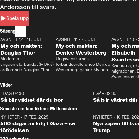
Andersson till svars.
Spela upp
1
Säsong
AVSNITT 12
•
11 JUNI
26:27
AVSNITT 11
•
4 JUNI
23:40
AVSNITT 10
•
My och makten:
My och makten:
My och ma
Douglas Thor
Denice Westerberg
Elisabeth
Moderata 
Ungsvenskarnas 
Svantess
ungdomsförbundet (MUF:s) 
förbundsordförande Denice 
Kvinnorna, ek
ordförande Douglas Thor 
Westerberg gästar My och 
migrationen. E
gästar My och makten. I 
makten. I avsnittet 
Svantesson stäl
avsnittet diskuteras 
diskuteras migrationsfrågan 
när finansmini
Väder
tonårsutvisningarna och hur 
och hur SD ska locka 
Moderaterna ska locka 
kvinnliga väljare. 
I DAG 02:30
1:06
I GÅR 02:30
väljare till valet i höst. 
Så blir vädret där du bor
Så blir vädret där
Senaste om konflikten i Mellanöstern
NYHETER
•
17 FEB. 2025
0:45
NYHETER
•
16 FEB. 20
500 dagar av krig i Gaza – se
Nya vapen till Isr
förödelsen
Trump