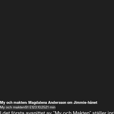
My och makten: Magdalena Andersson om Jimmie-hånet
My och makten
S1 E1
23.10.25
21 min
I det första avsnittet av ”My och Makten” ställe