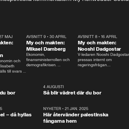
27 MAJ
3:51
AVSNITT 9
•
30 APRIL
24:00
AVSNITT 8
•
16 APRIL
25:1
kten:
My och makten:
My och makten:
Mikael Damberg
Nooshi Dadgostar
on
Ekonomin, 
V-ledaren Nooshi Dadgostar
finansministerrollen och 
pressas internt om 
onomin och 
demografikrisen. 
regeringsfrågan.

lisabeth 
Oppositionen ställs till svars 
I Aftonbladets 
ls till svars 
när Socialdemokraternas 
partiledarutfrågning ”My 
stern gästar 
Mikael Damberg gästar My 
och Makten” sätter hon ner 
My och Makten. 
och Makten. 
foten mot kritikerna:

1:06
4 AUGUSTI
1:0
– Vi ställer upp i val. Ska vi 
 du bor
Så blir vädret där du bor
vara med så sitter vi förstås 
25
1:22
NYHETER
•
21 JAN. 2025
0:5
ael – då hyllas
Här återvänder palestinska
fångarna hem