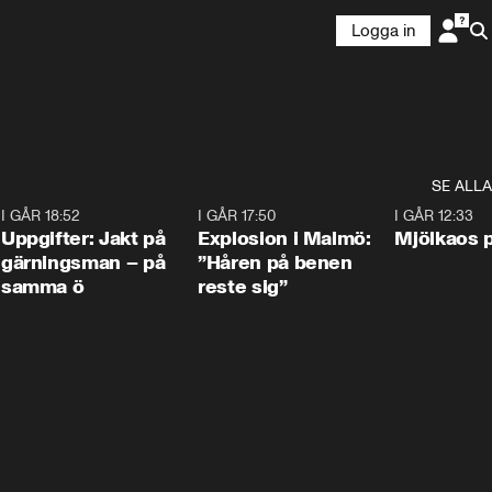
Logga in
SE ALLA
5
I GÅR 18:52
0:33
I GÅR 17:50
1:10
I GÅR 12:33
Uppgifter: Jakt på
Explosion i Malmö:
Mjölkaos p
gärningsman – på
”Håren på benen
samma ö
reste sig”