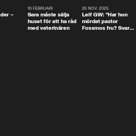
4:24
10 FEBRUARI
4:13
26 NOV. 2025
8:1
der –
Sara måste sälja
Leif GW: ”Har hon
huset för att ha råd
mördat pastor
med veterinären
Fossmos fru? Svar
nej.”