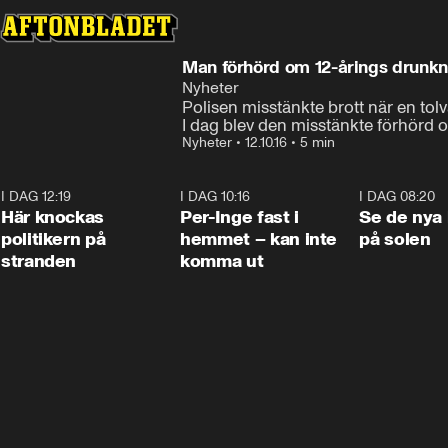
Man förhörd om 12-årings drunk
Nyheter
Polisen misstänkte brott när en tolv
I dag blev den misstänkte förhörd 
Nyheter
•
12.10.16
•
5 min
I DAG 12:19
0:45
I DAG 10:16
1:26
I DAG 08:20
Här knockas
Per-Inge fast i
Se de nya 
politikern på
hemmet – kan inte
på solen
stranden
komma ut