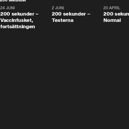
200 sekunder
24 JUNI
5:00
2 JUNI
4:23
20 APRIL
200 sekunder –
200 sekunder –
200 sekun
Vaccinfusket,
Testerna
Normal
fortsättningen