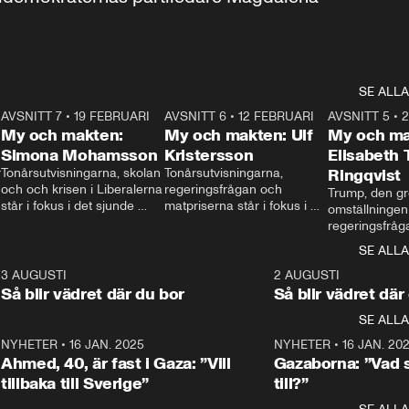
SE ALLA
7
AVSNITT 7
•
19 FEBRUARI
24:30
AVSNITT 6
•
12 FEBRUARI
27:30
AVSNITT 5
•
My och makten:
My och makten: Ulf
My och ma
Simona Mohamsson
Kristersson
Elisabeth
 
Tonårsutvisningarna, skolan 
Tonårsutvisningarna, 
Ringqvist
och och krisen i Liberalerna 
regeringsfrågan och 
Trump, den gr
står i fokus i det sjunde 
matpriserna står i fokus i 
omställningen
avsnittet av ”My och 
det sjätte avsnittet av ”My 
regeringsfråga
makten”. Se när 
och makten”. Se när 
centrum i det 
SE ALLA
Aftonbladets inrikespolitiska 
Aftonbladets inrikespolitiska 
avsnittet av ”
kommentator My 
kommentator My 
6
3 AUGUSTI
1:06
2 AUGUSTI
Makten”. Se nä
Rohwedder ställer 
Rohwedder ställer 
Så blir vädret där du bor
Så blir vädret där
Aftonbladets in
utbildnings- och 
statsminister Ulf Kristersson 
kommentator 
SE ALLA
integrationsminister Simona 
till svars.
Rohwedder stäl
Mohamsson till svars.
Centerpartiets
2
NYHETER
•
16 JAN. 2025
1:01
NYHETER
•
16 JAN. 20
Thand Ring till
Ahmed, 40, är fast i Gaza: ”Vill
Gazaborna: ”Vad s
tillbaka till Sverige”
till?”