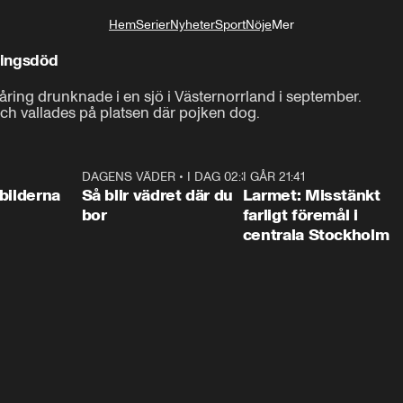
Hem
Serier
Nyheter
Sport
Nöje
Mer
Livsstil
ningsdöd
åring drunknade i en sjö i Västernorrland i september.

och vallades på platsen där pojken dog.
0:31
DAGENS VÄDER
•
I DAG 02:30
1:06
I GÅR 21:41
0:3
bilderna
Så blir vädret där du
Larmet: Misstänkt
bor
farligt föremål i
centrala Stockholm