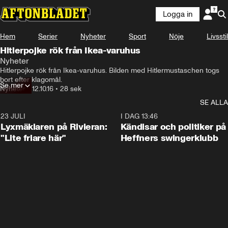
Logga in
Hem
Serier
Nyheter
Sport
Nöje
Livsstil
Hitlerpojke rök från Ikea-varuhus
Nyheter
Hitlerpojke rök från Ikea-varuhus. Bilden med Hitlermustaschen togs 
bort efter klagomål.
Se mer
Nyheter
•
12.10.16
•
28 sek
SE ALLA
23 JULI
2:02
I DAG 13:46
Lyxmäklaren på Rivieran:
Kändisar och politiker på
"Lite friare här"
Heffners swingerklubb