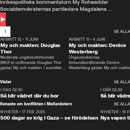
inrikespolitiska kommentatorn My Rohwedder 
Socialdemokraternas partiledare Magdalena 
Andersson till svars.
1
SE ALLA
AVSNITT 12
•
11 JUNI
26:27
AVSNITT 11
•
4 JUNI
2
My och makten: Douglas
My och makten: Denice
Thor
Westerberg
Moderata ungdomsförbundet 
Ungsvenskarnas 
(MUF:s) ordförande Douglas Thor 
förbundsordförande Denice 
gästar My och makten. I avsnittet 
Westerberg gästar My och makten.
diskuteras tonårsutvisningarna och 
avsnittet diskuteras migrationsfrå
hur Moderaterna ska locka väljare till 
och hur SD ska locka kvinnliga 
Väder
SE ALLA
valet i höst. 
väljare. 
I DAG 02:30
1:06
I GÅR 02:30
Så blir vädret där du bor
Så blir vädr
Senaste om konflikten i Mellanöstern
SE ALLA
NYHETER
•
17 FEB. 2025
0:45
NYHETER
•
16 F
500 dagar av krig i Gaza – se förödelsen
Nya vapen ti