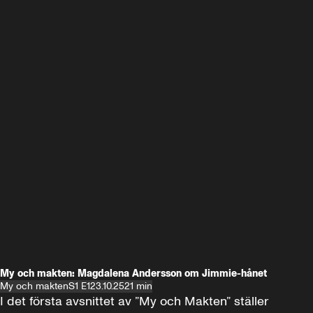
My och makten: Magdalena Andersson om Jimmie-hånet
My och makten
S1 E1
23.10.25
21 min
I det första avsnittet av ”My och Makten” ställer 