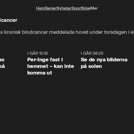
Hem
Serier
Nyheter
Sport
Nöje
Mer
Livsstil
odcancer
 av kronisk blodcancer meddelade hovet under torsdagen i 
0:45
I GÅR 10:16
1:26
I GÅR 08:20
0:3
as
Per-Inge fast i
Se de nya bilderna
på
hemmet – kan inte
på solen
komma ut