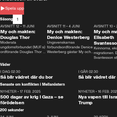
Spela upp
1
Säsong
AVSNITT 12
•
11 JUNI
26:27
AVSNITT 11
•
4 JUNI
23:40
AVSNITT 10
•
My och makten:
My och makten:
My och ma
Douglas Thor
Denice Westerberg
Elisabeth
Moderata 
Ungsvenskarnas 
Svantess
ungdomsförbundet (MUF:s) 
förbundsordförande Denice 
Kvinnorna, ek
ordförande Douglas Thor 
Westerberg gästar My och 
migrationen. E
gästar My och makten. I 
makten. I avsnittet 
Svantesson stäl
avsnittet diskuteras 
diskuteras migrationsfrågan 
när finansmini
Väder
tonårsutvisningarna och hur 
och hur SD ska locka 
Moderaterna ska locka 
kvinnliga väljare. 
I DAG 02:30
1:06
I GÅR 02:30
väljare till valet i höst. 
Så blir vädret där du bor
Så blir vädret där
Senaste om konflikten i Mellanöstern
NYHETER
•
17 FEB. 2025
0:45
NYHETER
•
16 FEB. 20
500 dagar av krig i Gaza – se
Nya vapen till Isr
förödelsen
Trump
200 sekunder