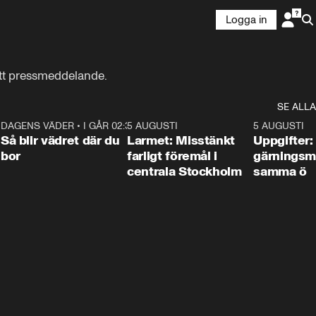
Logga in
ett pressmeddelande.
SE ALLA
1
DAGENS VÄDER
•
I GÅR 02:30
1:06
5 AUGUSTI
0:35
5 AUGUSTI
Så blir vädret där du
Larmet: Misstänkt
Uppgifter:
bor
farligt föremål i
gärningsm
centrala Stockholm
samma ö