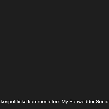
r inrikespolitiska kommentatorn My Rohwedder Soci