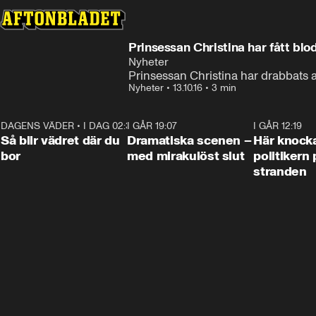
Prinsessan Christina har fått bl
Nyheter
Prinsessan Christina har drabbats
Nyheter
•
13.10.16
•
3 min
DAGENS VÄDER
•
I DAG 02:30
1:06
I GÅR 19:07
0:42
I GÅR 12:19
Så blir vädret där du
Dramatiska scenen –
Här knock
bor
med mirakulöst slut
politikern 
stranden