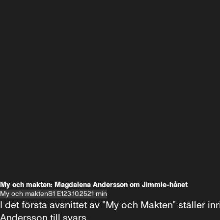
My och makten: Magdalena Andersson om Jimmie-hånet
My och makten
S1 E1
23.10.25
21 min
I det första avsnittet av ”My och Makten” ställe
Andersson till svars.