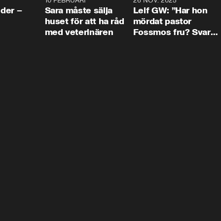
4:24
10 FEBRUARI
4:13
26 NOV. 2025
8:1
der –
Sara måste sälja
Leif GW: ”Har hon
huset för att ha råd
mördat pastor
med veterinären
Fossmos fru? Svar
nej.”