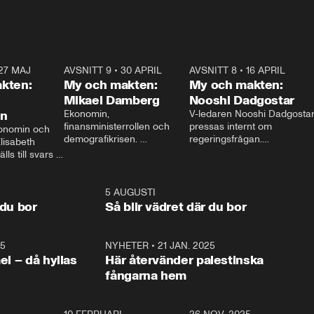
27 MAJ
3:51
AVSNITT 9
•
30 APRIL
24:00
AVSNITT 8
•
16 APRIL
25:1
kten:
My och makten:
My och makten:
Mikael Damberg
Nooshi Dadgostar
on
Ekonomin, 
V-ledaren Nooshi Dadgostar
finansministerrollen och 
pressas internt om 
onomin och 
demografikrisen. 
regeringsfrågan.

lisabeth 
Oppositionen ställs till svars 
I Aftonbladets 
ls till svars 
när Socialdemokraternas 
partiledarutfrågning ”My 
stern gästar 
Mikael Damberg gästar My 
och Makten” sätter hon ner 
My och Makten. 
och Makten. 
foten mot kritikerna:

1:06
5 AUGUSTI
1:0
– Vi ställer upp i val. Ska vi 
 du bor
Så blir vädret där du bor
vara med så sitter vi förstås 
25
1:22
NYHETER
•
21 JAN. 2025
0:5
ael – då hyllas
Här återvänder palestinska
fångarna hem