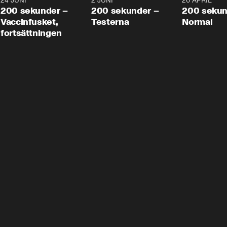
24 JUNI
5:00
2 JUNI
4:23
20 APRIL
200 sekunder –
200 sekunder –
200 sekun
Vaccinfusket,
Testerna
Normal
fortsättningen