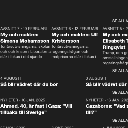
SE ALLA
7
AVSNITT 7
•
19 FEBRUARI
24:30
AVSNITT 6
•
12 FEBRUARI
27:30
AVSNITT 5
•
My och makten:
My och makten: Ulf
My och ma
Simona Mohamsson
Kristersson
Elisabeth
 
Tonårsutvisningarna, skolan 
Tonårsutvisningarna, 
Ringqvist
och och krisen i Liberalerna 
regeringsfrågan och 
Trump, den gr
står i fokus i det sjunde 
matpriserna står i fokus i 
omställningen
avsnittet av ”My och 
det sjätte avsnittet av ”My 
regeringsfråga
makten”. Se när 
och makten”. Se när 
centrum i det 
SE ALLA
Aftonbladets inrikespolitiska 
Aftonbladets inrikespolitiska 
avsnittet av ”
kommentator My 
kommentator My 
6
4 AUGUSTI
1:06
3 AUGUSTI
Makten”. Se nä
Rohwedder ställer 
Rohwedder ställer 
Så blir vädret där du bor
Så blir vädret där
Aftonbladets in
utbildnings- och 
statsminister Ulf Kristersson 
kommentator 
SE ALLA
integrationsminister Simona 
till svars.
Rohwedder stäl
Mohamsson till svars.
Centerpartiets
2
NYHETER
•
16 JAN. 2025
1:01
NYHETER
•
16 JAN. 20
Thand Ring till
Ahmed, 40, är fast i Gaza: ”Vill
Gazaborna: ”Vad s
tillbaka till Sverige”
till?”
SE ALLA