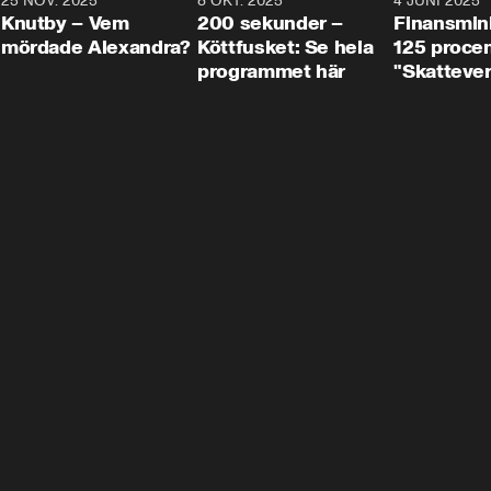
3
25 NOV. 2025
31:05
8 OKT. 2025
4:29
4 JUNI 2025
Knutby – Vem
200 sekunder –
Finansmin
mördade Alexandra?
Köttfusket: Se hela
125 procent
programmet här
"Skattever
viktig uppg