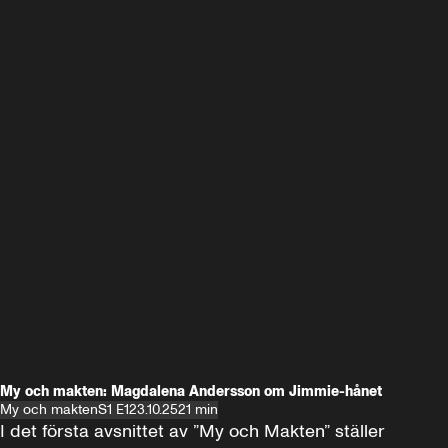
My och makten: Magdalena Andersson om Jimmie-hånet
My och makten
S1 E1
23.10.25
21 min
I det första avsnittet av ”My och Makten” ställer 