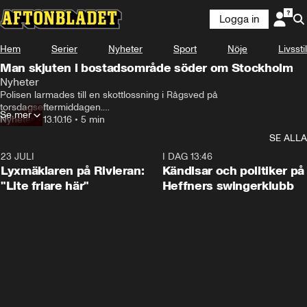
Logga in
Hem
Serier
Nyheter
Sport
Nöje
Livsstil
Man skjuten i bostadsområde söder om Stockholm
Nyheter
Polisen larmades till en skottlossning i Rågsved på 
torsdagseftermiddagen.

Se mer
På plats upptäckte patrullen en skottskadad man. Aftonbladet 
Nyheter
•
13.10.16
•
5 min
rapporterar från platsen.
SE ALLA
23 JULI
2:02
I DAG 13:46
Lyxmäklaren på Rivieran:
Kändisar och politiker på
"Lite friare här"
Heffners swingerklubb