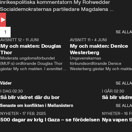
inrikespolitiska kommentatorn My Rohwedder 
Socialdemokraternas partiledare Magdalena 
Andersson till svars.
1
SE ALLA
AVSNITT 12
•
11 JUNI
26:27
AVSNITT 11
•
4 JUNI
2
My och makten: Douglas
My och makten: Denice
Thor
Westerberg
Moderata ungdomsförbundet 
Ungsvenskarnas 
(MUF:s) ordförande Douglas Thor 
förbundsordförande Denice 
gästar My och makten. I avsnittet 
Westerberg gästar My och makten.
diskuteras tonårsutvisningarna och 
avsnittet diskuteras migrationsfrå
hur Moderaterna ska locka väljare till 
och hur SD ska locka kvinnliga 
Väder
SE ALLA
valet i höst. 
väljare. 
I DAG 02:30
1:06
I GÅR 02:30
Så blir vädret där du bor
Så blir vädr
Senaste om konflikten i Mellanöstern
SE ALLA
NYHETER
•
17 FEB. 2025
0:45
NYHETER
•
16 F
500 dagar av krig i Gaza – se förödelsen
Nya vapen ti