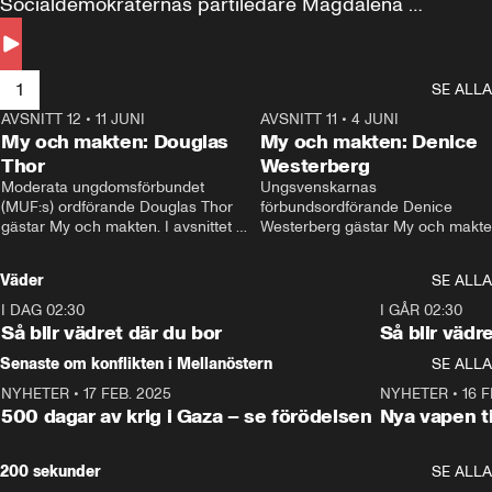
Socialdemokraternas partiledare Magdalena 
Andersson till svars.
1
SE ALLA
AVSNITT 12
•
11 JUNI
26:27
AVSNITT 11
•
4 JUNI
2
My och makten: Douglas
My och makten: Denice
Thor
Westerberg
Moderata ungdomsförbundet 
Ungsvenskarnas 
(MUF:s) ordförande Douglas Thor 
förbundsordförande Denice 
gästar My och makten. I avsnittet 
Westerberg gästar My och makten.
diskuteras tonårsutvisningarna och 
avsnittet diskuteras migrationsfrå
hur Moderaterna ska locka väljare till 
och hur SD ska locka kvinnliga 
Väder
SE ALLA
valet i höst. 
väljare. 
I DAG 02:30
1:06
I GÅR 02:30
Så blir vädret där du bor
Så blir vädr
Senaste om konflikten i Mellanöstern
SE ALLA
NYHETER
•
17 FEB. 2025
0:45
NYHETER
•
16 F
500 dagar av krig i Gaza – se förödelsen
Nya vapen ti
200 sekunder
SE ALLA