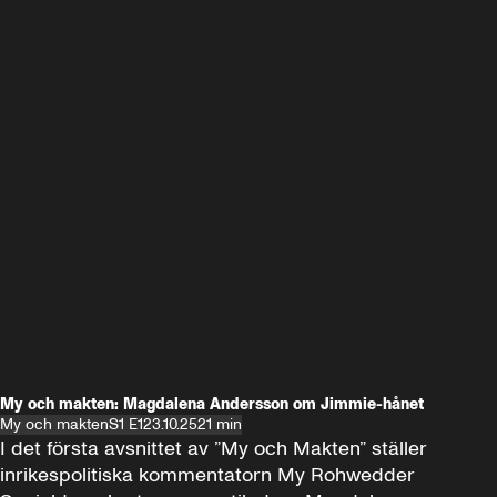
My och makten: Magdalena Andersson om Jimmie-hånet
My och makten
S1 E1
23.10.25
21 min
I det första avsnittet av ”My och Makten” ställer 
inrikespolitiska kommentatorn My Rohwedder 