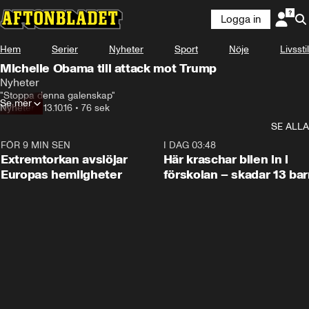
Logga in
Hem
Serier
Nyheter
Sport
Nöje
Livsstil
Michelle Obama till attack mot Trump
Nyheter
"Stoppa denna galenskap"
Se mer
Nyheter
•
13.10.16
•
76 sek
SE ALLA
FÖR 9 MIN SEN
0:53
I DAG 03:48
Extremtorkan avslöjar
Här kraschar bilen in i
Europas hemligheter
förskolan – skadar 13 bar