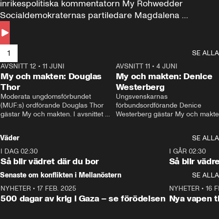
inrikespolitiska kommentatorn My Rohwedder 
Socialdemokraternas partiledare Magdalena 
Andersson till svars.
1
SE ALLA
AVSNITT 12
•
11 JUNI
26:27
AVSNITT 11
•
4 JUNI
2
My och makten: Douglas
My och makten: Denice
Thor
Westerberg
Moderata ungdomsförbundet 
Ungsvenskarnas 
(MUF:s) ordförande Douglas Thor 
förbundsordförande Denice 
gästar My och makten. I avsnittet 
Westerberg gästar My och makten.
diskuteras tonårsutvisningarna och 
avsnittet diskuteras migrationsfrå
hur Moderaterna ska locka väljare till 
och hur SD ska locka kvinnliga 
Väder
SE ALLA
valet i höst. 
väljare. 
I DAG 02:30
1:06
I GÅR 02:30
Så blir vädret där du bor
Så blir vädr
Senaste om konflikten i Mellanöstern
SE ALLA
NYHETER
•
17 FEB. 2025
0:45
NYHETER
•
16 F
500 dagar av krig i Gaza – se förödelsen
Nya vapen ti