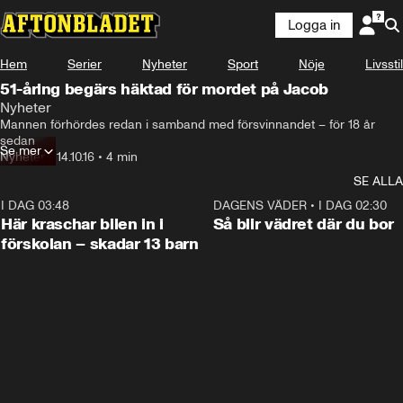
Logga in
Hem
Serier
Nyheter
Sport
Nöje
Livsstil
51-åring begärs häktad för mordet på Jacob
Nyheter
Mannen förhördes redan i samband med försvinnandet – för 18 år 
sedan
Se mer
Nyheter
•
14.10.16
•
4 min
SE ALLA
I DAG 03:48
0:29
DAGENS VÄDER
•
I DAG 02:30
Här kraschar bilen in i
Så blir vädret där du bor
förskolan – skadar 13 barn