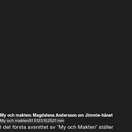
My och makten: Magdalena Andersson om Jimmie-hånet
My och makten
S1 E1
23.10.25
21 min
I det första avsnittet av ”My och Makten” ställer 