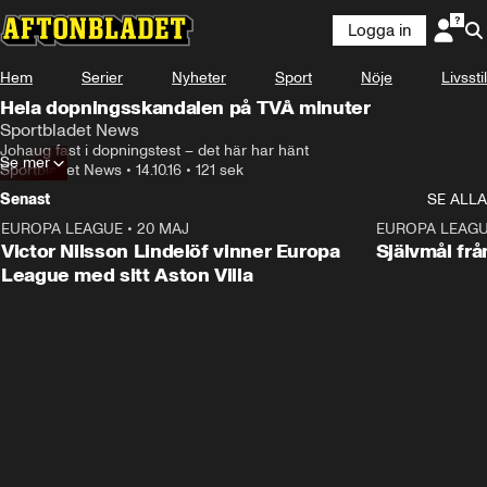
Logga in
Hem
Serier
Nyheter
Sport
Nöje
Livsstil
Hela dopningsskandalen på TVÅ minuter
Sportbladet News
Johaug fast i dopningstest – det här har hänt
Se mer
Sportbladet News
•
14.10.16
•
121 sek
Senast
SE ALLA
EUROPA LEAGUE
•
20 MAJ
1:32
EUROPA LEAG
Victor Nilsson Lindelöf vinner Europa
Självmål frå
League med sitt Aston Villa