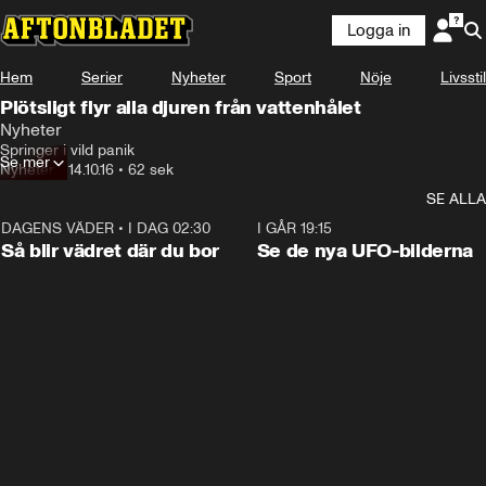
Logga in
Hem
Serier
Nyheter
Sport
Nöje
Livsstil
Plötsligt flyr alla djuren från vattenhålet
Nyheter
Springer i vild panik
Se mer
Nyheter
•
14.10.16
•
62 sek
SE ALLA
DAGENS VÄDER
•
I DAG 02:30
1:06
I GÅR 19:15
Så blir vädret där du bor
Se de nya UFO-bilderna