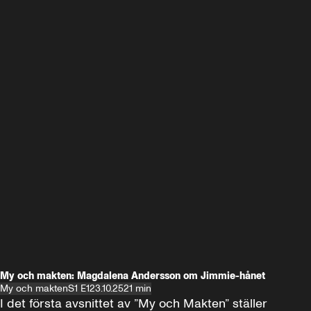
My och makten: Magdalena Andersson om Jimmie-hånet
My och makten
S1 E1
23.10.25
21 min
I det första avsnittet av ”My och Makten” ställer 