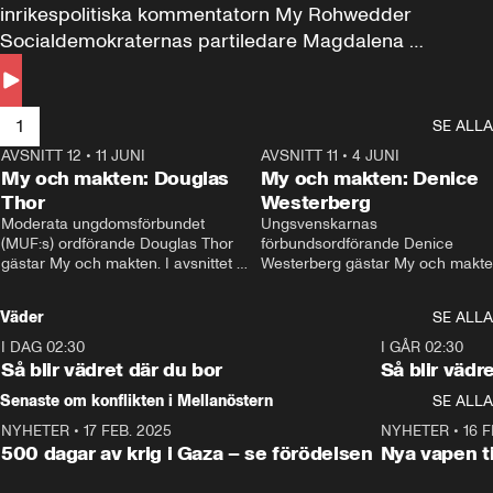
inrikespolitiska kommentatorn My Rohwedder 
Socialdemokraternas partiledare Magdalena 
Andersson till svars.
1
SE ALLA
AVSNITT 12
•
11 JUNI
26:27
AVSNITT 11
•
4 JUNI
2
My och makten: Douglas
My och makten: Denice
Thor
Westerberg
Moderata ungdomsförbundet 
Ungsvenskarnas 
(MUF:s) ordförande Douglas Thor 
förbundsordförande Denice 
gästar My och makten. I avsnittet 
Westerberg gästar My och makten.
diskuteras tonårsutvisningarna och 
avsnittet diskuteras migrationsfrå
hur Moderaterna ska locka väljare till 
och hur SD ska locka kvinnliga 
Väder
SE ALLA
valet i höst. 
väljare. 
I DAG 02:30
1:06
I GÅR 02:30
Så blir vädret där du bor
Så blir vädr
Senaste om konflikten i Mellanöstern
SE ALLA
NYHETER
•
17 FEB. 2025
0:45
NYHETER
•
16 F
500 dagar av krig i Gaza – se förödelsen
Nya vapen ti