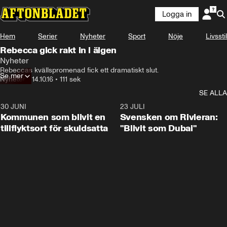
Logga in
Hem
Serier
Nyheter
Sport
Nöje
Livsstil
Rebecca gick rakt in i älgen
Nyheter
Rebeccas kvällspromenad fick ett dramatiskt slut.
Se mer
Nyheter
•
14.10.16
•
111 sek
SE ALLA
30 JUNI
1:24
23 JULI
Kommunen som blivit en
Svensken om Rivieran:
tillflyktsort för skuldsatta
"Blivit som Dubai"