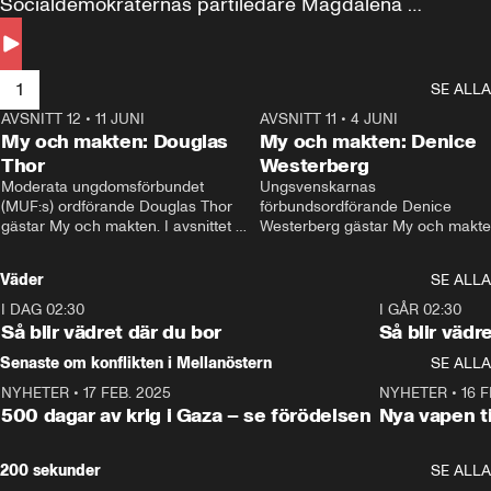
Socialdemokraternas partiledare Magdalena 
Andersson till svars.
1
SE ALLA
AVSNITT 12
•
11 JUNI
26:27
AVSNITT 11
•
4 JUNI
2
My och makten: Douglas
My och makten: Denice
Thor
Westerberg
Moderata ungdomsförbundet 
Ungsvenskarnas 
(MUF:s) ordförande Douglas Thor 
förbundsordförande Denice 
gästar My och makten. I avsnittet 
Westerberg gästar My och makten.
diskuteras tonårsutvisningarna och 
avsnittet diskuteras migrationsfrå
hur Moderaterna ska locka väljare till 
och hur SD ska locka kvinnliga 
Väder
SE ALLA
valet i höst. 
väljare. 
I DAG 02:30
1:06
I GÅR 02:30
Så blir vädret där du bor
Så blir vädr
Senaste om konflikten i Mellanöstern
SE ALLA
NYHETER
•
17 FEB. 2025
0:45
NYHETER
•
16 F
500 dagar av krig i Gaza – se förödelsen
Nya vapen ti
200 sekunder
SE ALLA