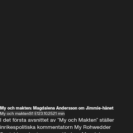
My och makten: Magdalena Andersson om Jimmie-hånet
My och makten
S1 E1
23.10.25
21 min
I det första avsnittet av ”My och Makten” ställer 
inrikespolitiska kommentatorn My Rohwedder 