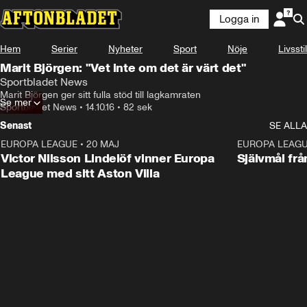
Logga in
Hem
Serier
Nyheter
Sport
Nöje
Livsstil
Marit Björgen: "Vet inte om det är värt det"
Sportbladet News
Marit Björgen ger sitt fulla stöd till lagkamraten
Se mer
Sportbladet News
•
14.10.16
•
82 sek
Senast
SE ALLA
EUROPA LEAGUE
•
20 MAJ
1:32
EUROPA LEAG
Victor Nilsson Lindelöf vinner Europa
Självmål frå
League med sitt Aston Villa