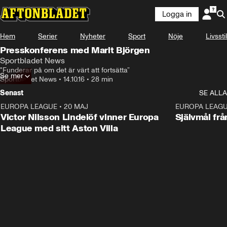
Logga in
Hem
Serier
Nyheter
Sport
Nöje
Livsstil
Presskonferens med Marit Björgen
Sportbladet News
"Funderar på om det är värt att fortsätta”
Se mer
Sportbladet News
•
14.10.16
•
28 min
Senast
SE ALLA
EUROPA LEAGUE
•
20 MAJ
1:32
EUROPA LEAG
Victor Nilsson Lindelöf vinner Europa
Självmål frå
League med sitt Aston Villa