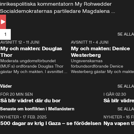
inrikespolitiska kommentatorn My Rohwedder 
Socialdemokraternas partiledare Magdalena 
Andersson till svars.
1
SE ALLA
AVSNITT 12
•
11 JUNI
26:27
AVSNITT 11
•
4 JUNI
2
My och makten: Douglas
My och makten: Denice
Thor
Westerberg
Moderata ungdomsförbundet 
Ungsvenskarnas 
(MUF:s) ordförande Douglas Thor 
förbundsordförande Denice 
gästar My och makten. I avsnittet 
Westerberg gästar My och makten.
diskuteras tonårsutvisningarna och 
avsnittet diskuteras migrationsfrå
hur Moderaterna ska locka väljare till 
och hur SD ska locka kvinnliga 
Väder
SE ALLA
valet i höst. 
väljare. 
FÖR 20 MIN SEN
1:06
I GÅR 02:30
Så blir vädret där du bor
Så blir vädr
Senaste om konflikten i Mellanöstern
SE ALLA
NYHETER
•
17 FEB. 2025
0:45
NYHETER
•
16 F
500 dagar av krig i Gaza – se förödelsen
Nya vapen ti