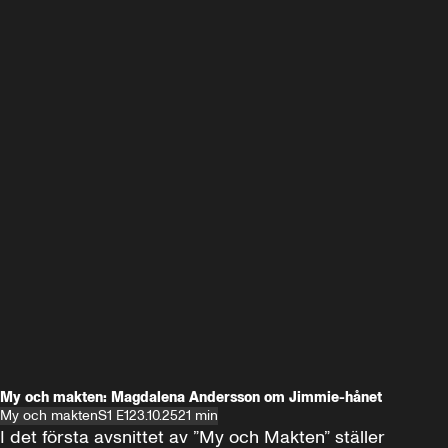
My och makten: Magdalena Andersson om Jimmie-hånet
My och makten
S1 E1
23.10.25
21 min
I det första avsnittet av ”My och Makten” ställer 