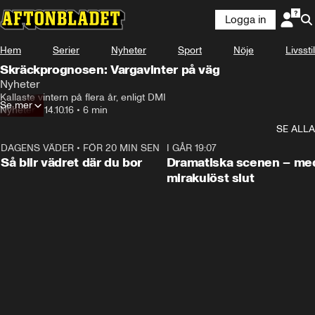
Logga in
Hem
Serier
Nyheter
Sport
Nöje
Livsstil
Skräckprognosen: Vargavinter på väg
Nyheter
Kallaste vintern på flera år, enligt DMI
Se mer
Nyheter
•
14.10.16
•
6 min
SE ALLA
DAGENS VÄDER
•
FÖR 20 MIN SEN
1:06
I GÅR 19:07
Så blir vädret där du bor
Dramatiska scenen – me
mirakulöst slut