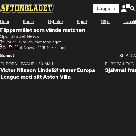
Logga in
Hem
Serier
Nyheter
Sport
Nöje
Livsstil
Flippermålet som vände matchen
Sportbladet News
Toulouse skrällde mot topplaget
Se mer
Sportbladet News
•
14.10.16
•
4 min
Senast
SE ALLA
EUROPA LEAGUE
•
20 MAJ
1:32
EUROPA LEAG
Victor Nilsson Lindelöf vinner Europa
Självmål frå
League med sitt Aston Villa