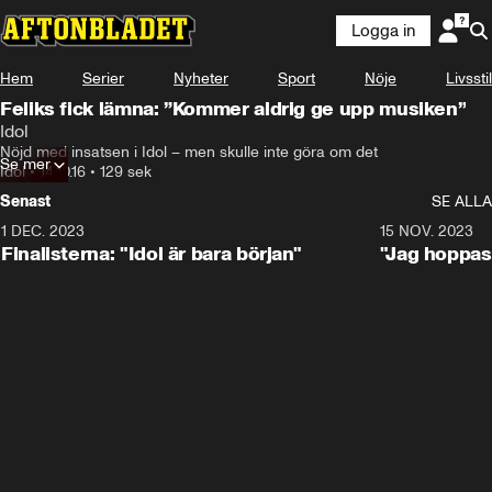
Logga in
Hem
Serier
Nyheter
Sport
Nöje
Livsstil
Feliks fick lämna: ”Kommer aldrig ge upp musiken”
Idol
Nöjd med insatsen i Idol – men skulle inte göra om det
Se mer
Idol
•
14.10.16
•
129 sek
Senast
SE ALLA
1 DEC. 2023
0:56
15 NOV. 2023
Finalisterna: "Idol är bara början"
"Jag hoppas 