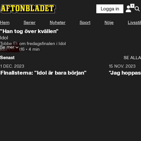
Logga in
Hem
Serier
Nyheter
Sport
Nöje
Livsstil
"Han tog över kvällen"
Idol
Tobbe Ek om fredagsfinalen i Idol
Se mer
Idol
•
14.10.16
•
4 min
Senast
SE ALLA
1 DEC. 2023
0:56
15 NOV. 2023
Finalisterna: "Idol är bara början"
"Jag hoppas 