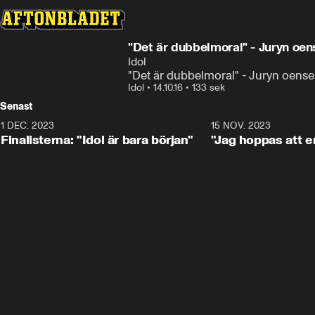
"Det är dubbelmoral" - Juryn oe
Idol
"Det är dubbelmoral" - Juryn oens
Idol
•
14.10.16
•
133 sek
Senast
1 DEC. 2023
0:56
15 NOV. 2023
Finalisterna: "Idol är bara början"
"Jag hoppas att en