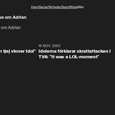
Hem
Serier
Nyheter
Sport
Nöje
Mer
Livsstil
nse om Adrian
e om Adrian
1:23
16 NOV. 2023
0:3
 tjej vinner Idol"
Idolerna förklarar skrattattacken i
TV4: "It was a LOL-moment"