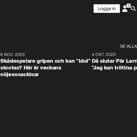
Logga in
SE ALLA
1
6 NOV. 2023
3:25
4 OKT. 2023
Skådespelare gripen och kan "Idol"
Då slutar Pär Ler
skrotas? Här är veckans
"Jag kan tröttna på
nöjessnackisar