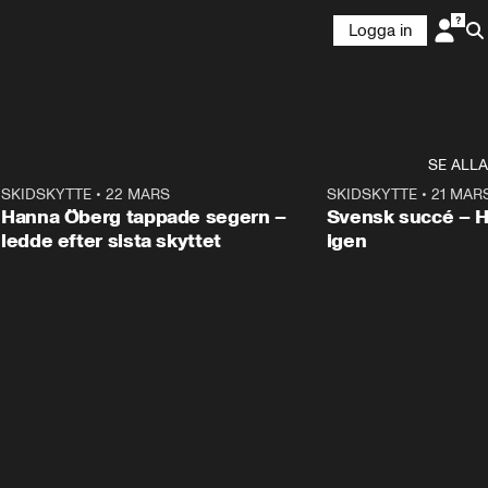
Logga in
SE ALLA
9
SKIDSKYTTE
•
22 MARS
0:55
SKIDSKYTTE
•
21 MAR
Hanna Öberg tappade segern –
Svensk succé – 
ledde efter sista skyttet
igen