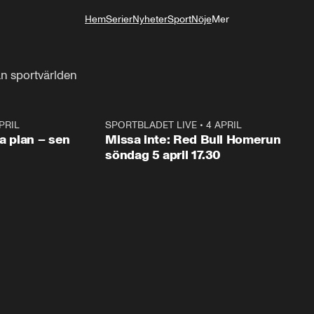
Hem
Serier
Nyheter
Sport
Nöje
Mer
Livsstil
ån sportvärlden
PRIL
1:03
SPORTBLADET LIVE
•
4 APRIL
1:0
va plan – sen
Missa inte: Red Bull Homerun
söndag 5 april 17.30