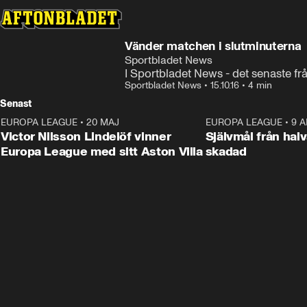
Vänder matchen i slutminuterna
Sportbladet News
I Sportbladet News - det senaste fr
Sportbladet News
•
15.10.16
•
4 min
Senast
EUROPA LEAGUE
•
20 MAJ
1:32
EUROPA LEAGUE
•
9 A
Victor Nilsson Lindelöf vinner
Självmål från hal
Europa League med sitt Aston Villa
skadad