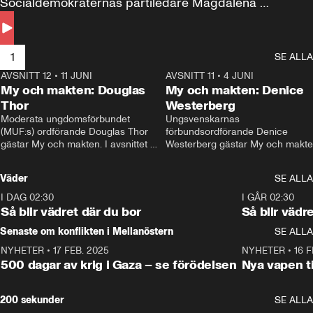
Socialdemokraternas partiledare Magdalena 
Andersson till svars.
1
SE ALLA
AVSNITT 12
•
11 JUNI
26:27
AVSNITT 11
•
4 JUNI
2
My och makten: Douglas
My och makten: Denice
Thor
Westerberg
Moderata ungdomsförbundet 
Ungsvenskarnas 
(MUF:s) ordförande Douglas Thor 
förbundsordförande Denice 
gästar My och makten. I avsnittet 
Westerberg gästar My och makten.
diskuteras tonårsutvisningarna och 
avsnittet diskuteras migrationsfrå
hur Moderaterna ska locka väljare till 
och hur SD ska locka kvinnliga 
Väder
SE ALLA
valet i höst. 
väljare. 
I DAG 02:30
1:06
I GÅR 02:30
Så blir vädret där du bor
Så blir vädr
Senaste om konflikten i Mellanöstern
SE ALLA
NYHETER
•
17 FEB. 2025
0:45
NYHETER
•
16 F
500 dagar av krig i Gaza – se förödelsen
Nya vapen ti
200 sekunder
SE ALLA