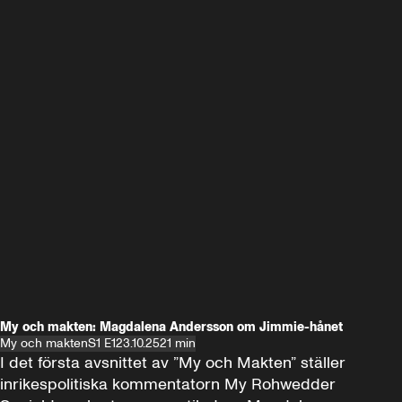
My och makten: Magdalena Andersson om Jimmie-hånet
My och makten
S1 E1
23.10.25
21 min
I det första avsnittet av ”My och Makten” ställer 
inrikespolitiska kommentatorn My Rohwedder 