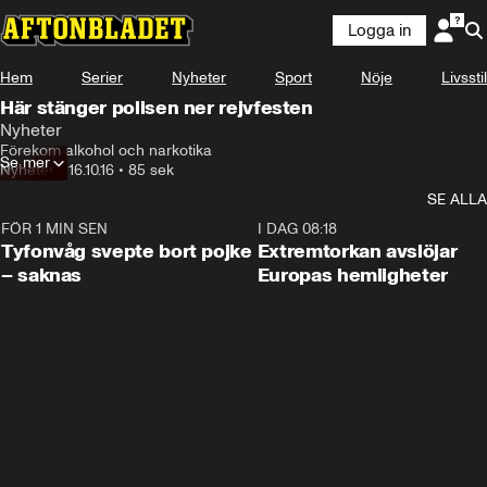
Logga in
Hem
Serier
Nyheter
Sport
Nöje
Livsstil
Här stänger polisen ner rejvfesten
Nyheter
Förekom alkohol och narkotika
Se mer
Nyheter
•
16.10.16
•
85 sek
SE ALLA
FÖR 1 MIN SEN
0:53
I DAG 08:18
Tyfonvåg svepte bort pojke
Extremtorkan avslöjar
– saknas
Europas hemligheter