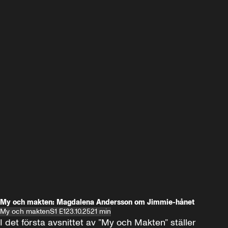
My och makten: Magdalena Andersson om Jimmie-hånet
My och makten
S1 E1
23.10.25
21 min
I det första avsnittet av ”My och Makten” ställer 