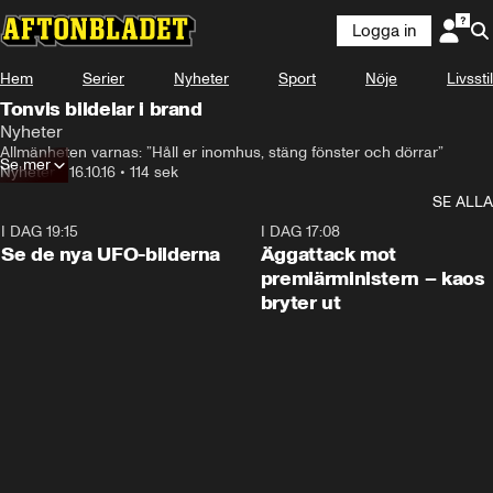
Logga in
Hem
Serier
Nyheter
Sport
Nöje
Livsstil
Tonvis bildelar i brand
Nyheter
Allmänheten varnas: ”Håll er inomhus, stäng fönster och dörrar”
Se mer
Nyheter
•
16.10.16
•
114 sek
SE ALLA
I DAG 19:15
0:36
I DAG 17:08
Se de nya UFO-bilderna
Äggattack mot
premiärministern – kaos
bryter ut