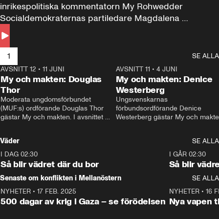
inrikespolitiska kommentatorn My Rohwedder 
Socialdemokraternas partiledare Magdalena 
Andersson till svars.
1
SE ALLA
AVSNITT 12
•
11 JUNI
26:27
AVSNITT 11
•
4 JUNI
2
My och makten: Douglas
My och makten: Denice
Thor
Westerberg
Moderata ungdomsförbundet 
Ungsvenskarnas 
(MUF:s) ordförande Douglas Thor 
förbundsordförande Denice 
gästar My och makten. I avsnittet 
Westerberg gästar My och makten.
diskuteras tonårsutvisningarna och 
avsnittet diskuteras migrationsfrå
hur Moderaterna ska locka väljare till 
och hur SD ska locka kvinnliga 
Väder
SE ALLA
valet i höst. 
väljare. 
I DAG 02:30
1:06
I GÅR 02:30
Så blir vädret där du bor
Så blir vädr
Senaste om konflikten i Mellanöstern
SE ALLA
NYHETER
•
17 FEB. 2025
0:45
NYHETER
•
16 F
500 dagar av krig i Gaza – se förödelsen
Nya vapen ti