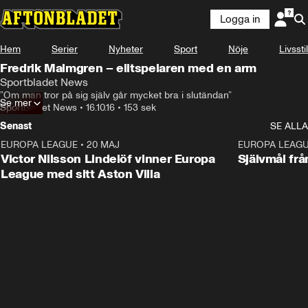
Logga in
Hem
Serier
Nyheter
Sport
Nöje
Livsstil
Fredrik Malmgren – elitspelaren med en arm
Sportbladet News
”Om man tror på sig själv går mycket bra i slutändan”
Se mer
Sportbladet News
•
16.10.16
•
153 sek
Senast
SE ALLA
EUROPA LEAGUE
•
20 MAJ
1:32
EUROPA LEAG
Victor Nilsson Lindelöf vinner Europa
Självmål frå
League med sitt Aston Villa