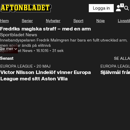
Logga in
Hem
Serier
Nyheter
Sport
Nöje
Livsstil
Fredriks magiska straff – med en arm
Sportbladet News
Innebandyspelaren Fredrik Malmgren har bara en fullt utvecklad arm, 
men spelar ändå på elitnivå
Se mer
Sportbladet News
•
16.10.16
•
31 sek
Senast
SE ALLA
EUROPA LEAGUE
•
20 MAJ
1:32
EUROPA LEAG
Victor Nilsson Lindelöf vinner Europa
Självmål frå
League med sitt Aston Villa