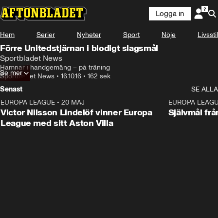
Logga in
Hem
Serier
Nyheter
Sport
Nöje
Livsstil
Förre Unitedstjärnan i blodigt slagsmål
Sportbladet News
Hamnar i handgemäng – på träning
Se mer
Sportbladet News
•
16.10.16
•
162 sek
Senast
SE ALLA
EUROPA LEAGUE
•
20 MAJ
1:32
EUROPA LEAG
Victor Nilsson Lindelöf vinner Europa
Självmål frå
League med sitt Aston Villa