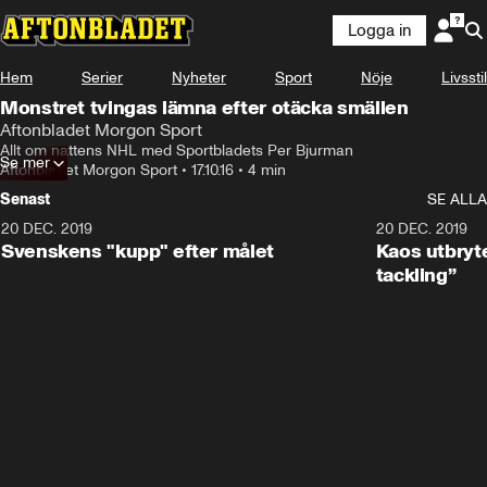
Logga in
Hem
Serier
Nyheter
Sport
Nöje
Livsstil
Monstret tvingas lämna efter otäcka smällen
Aftonbladet Morgon Sport
Allt om nattens NHL med Sportbladets Per Bjurman
Se mer
Aftonbladet Morgon Sport
•
17.10.16
•
4 min
Senast
SE ALLA
20 DEC. 2019
0:44
20 DEC. 2019
Svenskens "kupp" efter målet
Kaos utbryte
tackling”