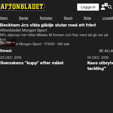
Logga in
Hem
Serier
Nyheter
Sport
Nöje
Livsstil
Beckham Jr:s vilda glädje slutar med ett frieri
Aftonbladet Morgon Sport
NFL-stjärnan har hittat tillbaka till formen och firar med att gå ner på 
knä
Se mer
Aftonbladet Morgon Sport
•
17.10.16
•
146 sek
Senast
SE ALLA
20 DEC. 2019
0:44
20 DEC. 2019
Svenskens "kupp" efter målet
Kaos utbryte
tackling”