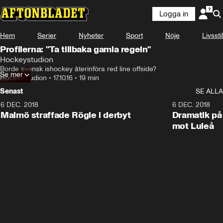
Logga in
Hem
Serier
Nyheter
Sport
Nöje
Livsstil
Profilerna: "Ta tillbaka gamla regeln"
Hockeystudion
Borde svensk ishockey återinföra red line offside?
Se mer
Hockeystudion
•
17.10.16
•
19 min
Senast
SE ALLA
6 DEC. 2018
0:50
6 DEC. 2018
Malmö straffade Rögle i derbyt
Dramatik på
mot Luleå