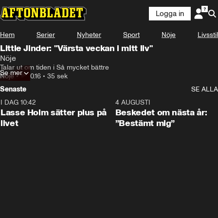
Logga in
Hem
Serier
Nyheter
Sport
Nöje
Livsstil
Little Jinder: "Värsta veckan i mitt liv"
Nöje
Talar ut om tiden i Så mycket bättre
Se mer
Nöje
•
18.10.16
•
35 sek
Senaste
SE ALLA
I DAG 10:42
1:04
4 AUGUSTI
Lasse Holm sätter plus på
Beskedet om nästa år:
livet
”Bestämt mig”