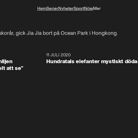
Hem
Serier
Nyheter
Sport
Nöje
Mer
Livsstil
skorår, gick Jia Jia bort på Ocean Park i Hongkong.
1:08
11 JULI 2020
1:4
iljen
Hundratals elefanter mystiskt döda
t att se"