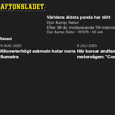
Världens äldsta panda har dött
Djur &amp; Natur
Efter 38-år, motsvarande 114 männi
Djur &amp; Natur
•
18.10.16
•
56 sek
Senast
11 AUG. 2020
0:41
9 JULI 2020
Kilometerhögt askmoln hotar norra
Här korsar andfam
Sumatra
motorvägen: "Cool