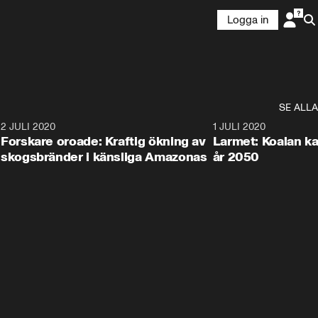
Logga in
SE ALLA
6
2 JULI 2020
1:40
1 JULI 2020
Forskare oroade: Kraftig ökning av
Larmet: Koalan kan
skogsbränder i känsliga Amazonas
år 2050