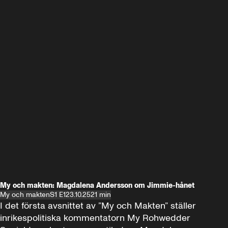
My och makten: Magdalena Andersson om Jimmie-hånet
My och makten
S1 E1
23.10.25
21 min
I det första avsnittet av ”My och Makten” ställer 
inrikespolitiska kommentatorn My Rohwedder 