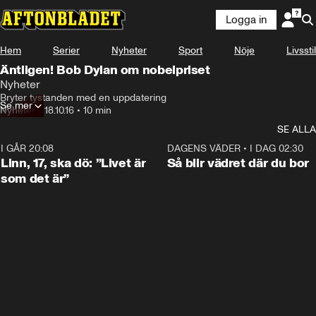
Logga in
Hem
Serier
Nyheter
Sport
Nöje
Livsstil
Äntligen! Bob Dylan om nobelpriset
Nyheter
Bryter tystanden med en uppdatering
Se mer
Nyheter
•
18.10.16
•
10 min
SE ALLA
I GÅR 20:08
4:38
DAGENS VÄDER
•
I DAG 02:30
Linn, 17, ska dö: ”Livet är
Så blir vädret där du bor
som det är”