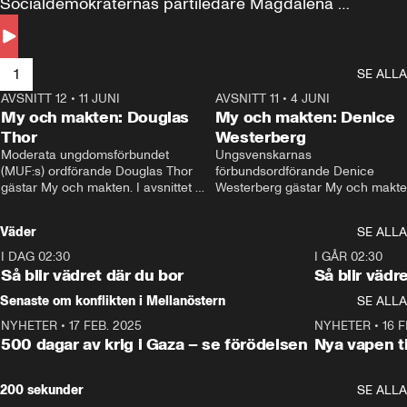
Socialdemokraternas partiledare Magdalena 
Andersson till svars.
1
SE ALLA
AVSNITT 12
•
11 JUNI
26:27
AVSNITT 11
•
4 JUNI
2
My och makten: Douglas
My och makten: Denice
Thor
Westerberg
Moderata ungdomsförbundet 
Ungsvenskarnas 
(MUF:s) ordförande Douglas Thor 
förbundsordförande Denice 
gästar My och makten. I avsnittet 
Westerberg gästar My och makten.
diskuteras tonårsutvisningarna och 
avsnittet diskuteras migrationsfrå
hur Moderaterna ska locka väljare till 
och hur SD ska locka kvinnliga 
Väder
SE ALLA
valet i höst. 
väljare. 
I DAG 02:30
1:06
I GÅR 02:30
Så blir vädret där du bor
Så blir vädr
Senaste om konflikten i Mellanöstern
SE ALLA
NYHETER
•
17 FEB. 2025
0:45
NYHETER
•
16 F
500 dagar av krig i Gaza – se förödelsen
Nya vapen ti
200 sekunder
SE ALLA