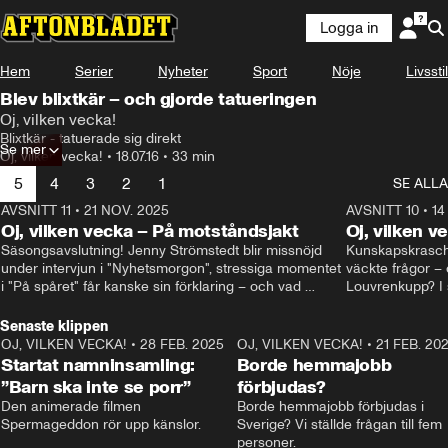
Logga in
Hem
Serier
Nyheter
Sport
Nöje
Livsstil
Blev blixtkär – och gjorde tatueringen
Oj, vilken vecka!
Blixtkär - tatuerade sig direkt
Se mer
Oj, vilken vecka!
•
18.07.16
•
33 min
5
4
3
2
1
SE ALLA
AVSNITT 11
•
21 NOV. 2025
22:00
AVSNITT 10
•
14
Oj, vilken vecka – På motståndsjakt
Oj, vilken v
Säsongsavslutning! Jenny Strömstedt blir missnöjd 
Kunskapskraschen
under intervjun i "Nyhetsmorgon", stressiga momentet 
väckte frågor – 
i "På spåret" får kanske sin förklaring – och vad 
Louvrenkupp? I s
drömmer egentligen Liberalerna om? I studion: Oisin 
Svenson.
Cantwell och Karin Pettersson.
Senaste klippen
OJ, VILKEN VECKA!
•
28 FEB. 2025
2:40
OJ, VILKEN VECKA!
•
21 FEB. 20
Startat namninsamling:
Borde hemmajobb
”Barn ska inte se porr”
förbjudas?
Den animerade filmen 
Borde hemmajobb förbjudas i 
Spermageddon rör upp känslor.
Sverige? Vi ställde frågan till fem 
personer.