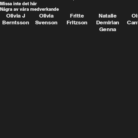
Missa inte det här
Några av våra medverkande
Olivia J
Olivia
Fritte
Natalie
Oi
Berntsson
Svenson
Fritzson
Demirian
Can
Genna