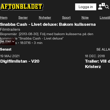
Logga in
Hem
Serier
Nyheter
Sport
Nöje
Livsstil
Snabba Cash - Livet deluxe: Bakom kulisserna
Filmtrailers
Biopremiär  [2013-08-30]. Följ med bakom kulisserna på den 
kommande "Snabba Cash - Livet deluxe"
Se mer
Filmtrailers
•
18.07.16
•
3 min
Senast
SE ALLA
19 MAJ 2021
2:00
18 DEC. 2018
Digifilmlistan - V20
Trailer: Vil
Kristerz