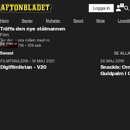
Logga in
Hem
Serier
Nyheter
Sport
Nöje
Livsstil
Träffa den nye stålmannen
Film
Tar den stora rollen med ro
Se mer
Film
•
18.07.16
•
129 sek
Senast
SE ALLA
FILMTRAILERS
•
19 MAJ 2021
2:00
26 MAJ 2019
Digifilmlistan - V20
Snackis: Om
Guldpalm i