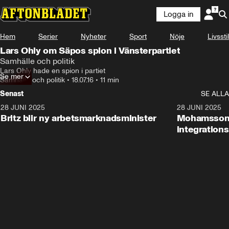
Logga in
Hem
Serier
Nyheter
Sport
Nöje
Livsstil
Lars Ohly om Säpos spion i Vänsterpartiet
Samhälle och politik
Lars Ohly hade en spion i partiet
Se mer
Samhälle och politik
•
18.07.16
•
11 min
Senast
SE ALLA
28 JUNI 2025
1:48
28 JUNI 2025
Britz blir ny arbetsmarknadsminister
Mohamsson b
integration