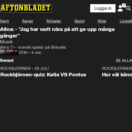
Logga in
Hem
Serier
Nyheter
Sport
Nöje
Livsstil
Alina: - "Jag har varit nära på att ge upp många
gånger"
Musik
Alina Devecerski spelar på Bråvalla
Se mer
Musik
•
18.07.16
•
4 min
Senast
SE ALLA
ROCKBJÖRNEN
•
28 JULI
0:15
ROCKBJÖRNE
Rockbjörnen-quiz: Katia VS Pontus
Hur väl kän