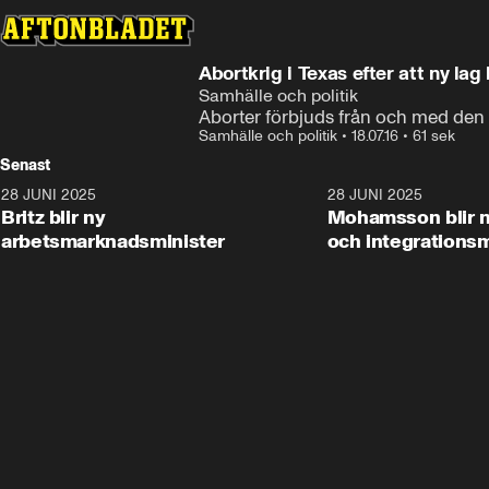
Abortkrig i Texas efter att ny la
Samhälle och politik
Aborter förbjuds från och med den 
Samhälle och politik
•
18.07.16
•
61 sek
Senast
28 JUNI 2025
1:48
28 JUNI 2025
Britz blir ny
Mohamsson blir n
arbetsmarknadsminister
och integrationsm