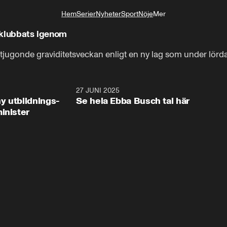
Hem
Serier
Nyheter
Sport
Nöje
Mer
Livsstil
g klubbats igenom
tjugonde graviditetsveckan enligt en ny lag som under lör
2:28
27 JUNI 2025
32:2
y utbildnings-
Se hela Ebba Busch tal här
inister