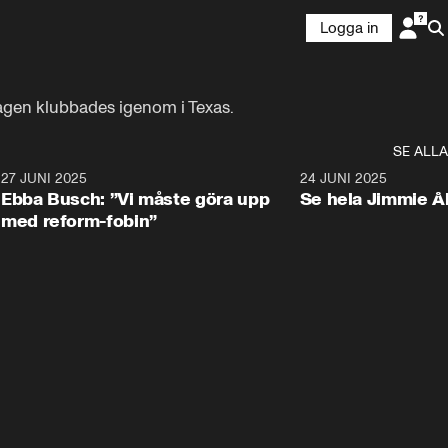
Logga in
dagen klubbades igenom i Texas.
SE ALLA
1
27 JUNI 2025
1:24
24 JUNI 2025
Ebba Busch: ”Vi måste göra upp
Se hela Jimmie Å
med reform-fobin”