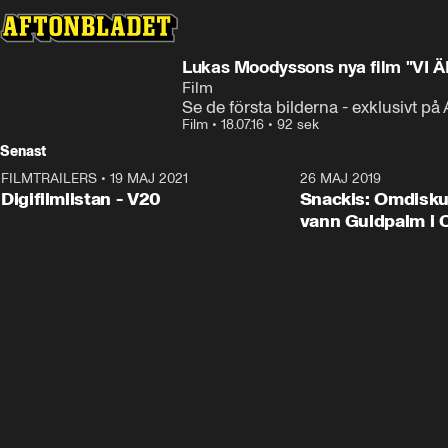
Lukas Moodyssons nya film "VI 
Film
Se de första bilderna - exklusivt på
Film
•
18.07.16
•
92 sek
Senast
FILMTRAILERS
•
19 MAJ 2021
2:00
26 MAJ 2019
Digifilmlistan - V20
Snackis: Omdisk
vann Guldpalm i