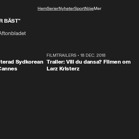
Hem
Serier
Nyheter
Sport
Nöje
Mer
Livsstil
ÄR BÄST"
 Aftonbladet
1:25
FILMTRAILERS
•
18 DEC. 2018
0:5
uterad Sydkorean
Trailer: Vill du dansa? Filmen om
 Cannes
Larz Kristerz