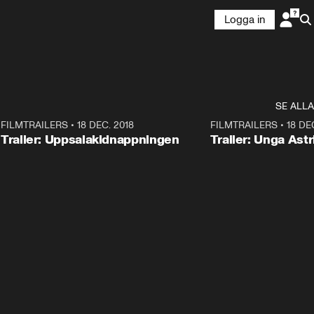
Logga in
SE ALLA
7
FILMTRAILERS
•
18 DEC. 2018
1:30
FILMTRAILERS
•
18 DE
Trailer: Uppsalakidnappningen
Trailer: Unga Astr