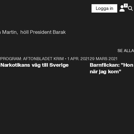
Logga in
Martin,  höll President Barak 
SE ALLA
21
5
PROGRAM: AFTONBLADET KRIM
•
1 APR. 2021
1:52
29 MARS 2021
Narkotikans väg till Sverige
Barnflickan: ”Hon
när jag kom”