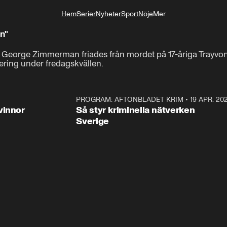
Hem
Serier
Nyheter
Sport
Nöje
Mer
Livsstil
n"
tt George Zimmerman friades från mordet på 17-åriga Trayvon 
ering under fredagskvällen.
3:00
PROGRAM: AFTONBLADET KRIM
•
19 APR. 20
2:5
vinnor
Så styr kriminella nätverken
Sverige