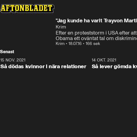
"Jag kunde ha varit Trayvon Marti
Krim
Efter en proteststorm i USA efter a
Obama ett oväntat tal om diskrimin
Krim
•
18.07.16
•
166 sek
Senast
15 NOV. 2021
3:28
14 OKT. 2021
Så dödas kvinnor i nära relationer
Så lever gömda k